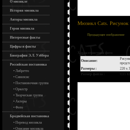
О мюзикле
История мюзикла
Авторы мюзикла
Мюзикл Cats. Рисунок
Герои мюзикла
Предыдущее изображение
Интересные факты
Цифры и факты
Характеристики фото
Биография Э.Л. Уэббера
Рисунк
Описание:
предст
Российская постановка
Размеры :
220 x 
•
Либретто
Размер файла :
9,65 К
•
Синопсис
•
Постановочная группа
•
Оркестр
•
Творческая группа
•
Актеры
•
Фото
Бродвейская постановка
•
Перевод мюзикла
•
Описание мюзикла