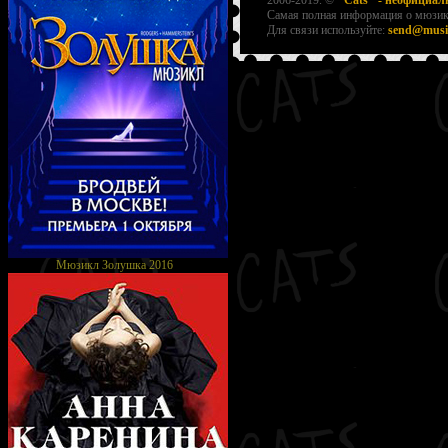
2006-2019. ©
"Cats" - неофициа
Самая полная информация о мюзикл
Для связи используйте:
send@music
Мюзикл Золушка 2016