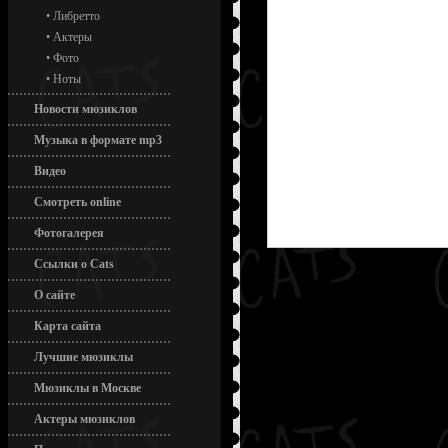
•
Либретто
•
Актеры
•
Фото
•
Ноты
Новости мюзиклов
Музыка в формате mp3
Видео
Смотреть online
Фотогалерея
Ссылки о Cats
О сайте
Карта сайта
Лучшие мюзиклы
Мюзиклы в Москве
Актеры мюзиклов