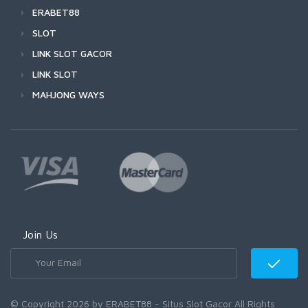
ERABET88
SLOT
LINK SLOT GACOR
LINK SLOT
MAHJONG WAYS
Join Us
© Copyright 2026 by ERABET88 - Situs Slot Gacor All Rights