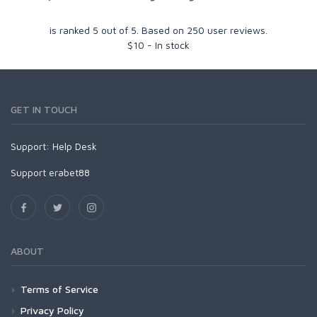
is ranked
5
out of
5
. Based on
250
user reviews.
$
10
-
In stock
GET IN TOUCH
Support:
Help Desk
Support erabet88
ABOUT
Terms of Service
Privacy Policy