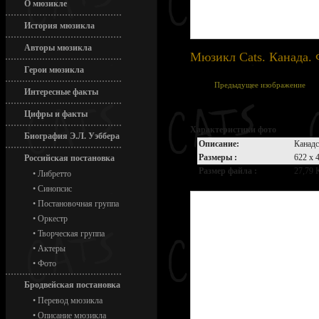
О мюзикле
История мюзикла
Авторы мюзикла
Мюзикл Cats. Канада.
Герои мюзикла
Предыдущее изображение
Интересные факты
Цифры и факты
Характеристики фото
Биография Э.Л. Уэббера
Описание:
Канадс
Размеры :
622 x 
Российская постановка
Размер файла :
27,79 
•
Либретто
•
Синопсис
•
Постановочная группа
•
Оркестр
•
Творческая группа
•
Актеры
•
Фото
Бродвейская постановка
•
Перевод мюзикла
•
Описание мюзикла