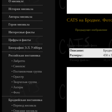
О мюзикле
История мюзикла
Авторы мюзикла
CATS на Бродвее. Фот
Герои мюзикла
Предыдущее изображение
Интересные факты
Цифры и факты
Характеристики фото
Биография Э.Л. Уэббера
Описание:
Бродве
Размеры :
450 x 
Российская постановка
Размер файла :
38,24 
•
Либретто
•
Синопсис
•
Постановочная группа
•
Оркестр
•
Творческая группа
•
Актеры
•
Фото
Бродвейская постановка
•
Перевод мюзикла
•
Описание мюзикла