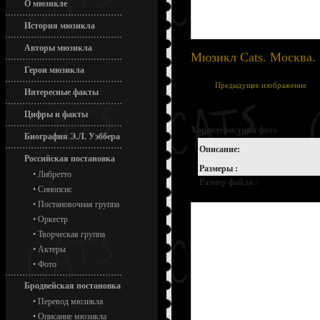
О мюзикле
История мюзикла
Авторы мюзикла
Мюзикл Cats. Москва. 
Герои мюзикла
Предыдущее изображение
Интересные факты
Цифры и факты
Характеристики фото
Биография Э.Л. Уэббера
Описание:
Российская постановка
Размеры :
•
Либретто
Размер файла :
•
Синопсис
•
Постановочная группа
•
Оркестр
•
Творческая группа
•
Актеры
•
Фото
Бродвейская постановка
•
Перевод мюзикла
•
Описание мюзикла