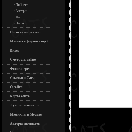
•
Либретто
•
Актеры
•
Фото
•
Ноты
Новости мюзиклов
Музыка в формате mp3
Видео
Смотреть online
Фотогалерея
Ссылки о Cats
О сайте
Карта сайта
Лучшие мюзиклы
Мюзиклы в Москве
Актеры мюзиклов