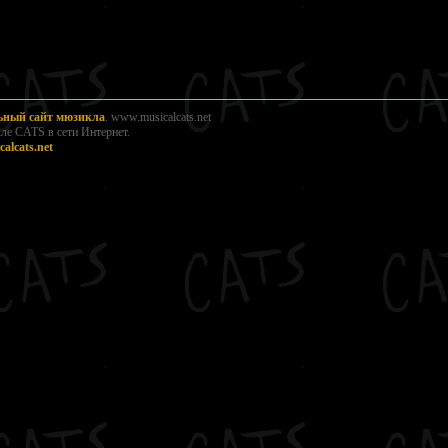
льный сайт мюзикла
. www.musicalcats.net
е CATS в сети Интернет.
alcats.net