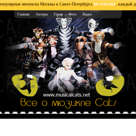
по ссылке
 популярные мюзиклы Москвы и Санкт-Петербурга
, каждый д
Главная
Авторы
Герои
Фото
Видео