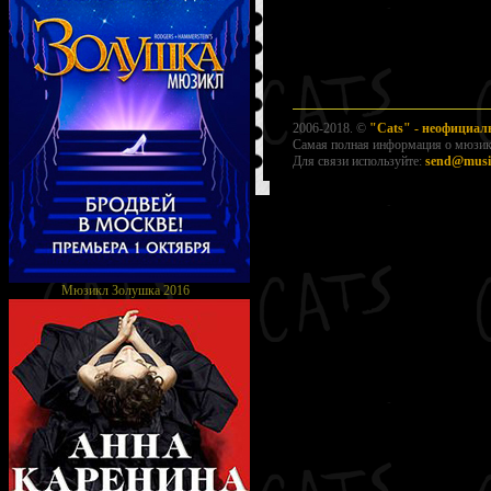
2006-2018. ©
"Cats" - неофициа
Самая полная информация о мюзикл
Для связи используйте:
send@music
Мюзикл Золушка 2016