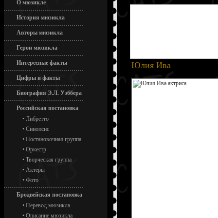
О мюзикле
История мюзикла
Авторы мюзикла
Герои мюзикла
Интересные факты
Юлия Ива
Цифры и факты
Биография Э.Л. Уэббера
Российская постановка
•
Либретто
•
Синопсис
•
Постановочная группа
•
Оркестр
•
Творческая группа
•
Актеры
•
Фото
Бродвейская постановка
•
Перевод мюзикла
•
Описание мюзикла