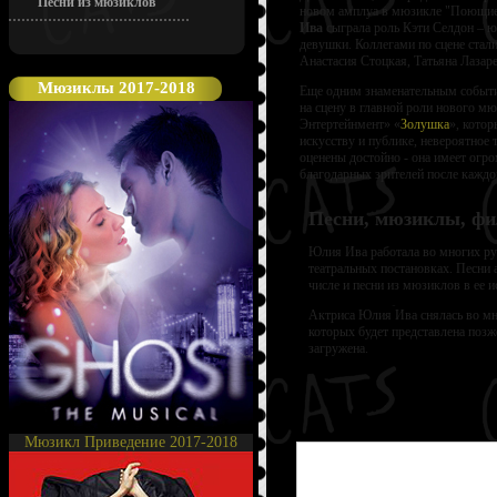
Песни из мюзиклов
новом амплуа в мюзикле "Поющие
Ива
сыграла роль Кэти Селдон – 
девушки. Коллегами по сцене стали
Анастасия Стоцкая, Татьяна Лазар
Мюзиклы 2017-2018
Еще одним знаменательным событ
на сцену в главной роли нового м
Энтертейнмент» «
Золушка
», котор
искусству и публике, невероятное
оценены достойно - она имеет огр
благодарных зрителей после каждог
Песни, мюзиклы, ф
Юлия Ива работала во многих ру
театральных постановках. Песни 
числе и песни из мюзиклов в ее и
Актриса Юлия Ива снялась во м
которых будет представлена поз
загружена.
Мюзикл Приведение 2017-2018