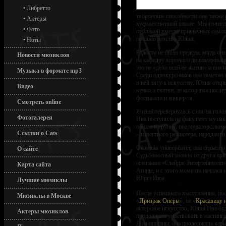
•
Либретто
творческие способности она также
•
Актеры
художественной школе. Многочисл
•
Фото
публикой вместо привычных самока
прошло детство Юлии.
•
Ноты
Радости не было предела, когда он
Новости мюзиклов
на кафедру хорового дирижирован
это не «дело всей ее жизни» и она 
Музыка в формате mp3
Среди однокурсников она заметно 
в ней тягу к искусству. Юлия отк
Видео
кукол и сказки, за которыми посл
фестивали и концерты.
Смотреть online
Жизнь перевернулась с ног на голо
Фотогалерея
Ива поступила на факультет музык
вошла в группу, под кураторство
Ссылки о Cats
– известного режиссера, народного
Окончив университет, она серьезно 
О сайте
Судьбоносный звонок от друга при
компании «Стейдж Энтертейнмент»
Карта сайта
Атины, и с этого момента начался 
Юлии Ивы.
Лучшие мюзиклы
После успешного выступления, пос
Мюзиклы в Москве
«
Призрак Оперы
», на «
Красавицу 
актерское искусство, Юлия Ива бу
Актеры мюзиклов
продолжала участвовать в кастинг
Доминиканы, она продолжила карьер