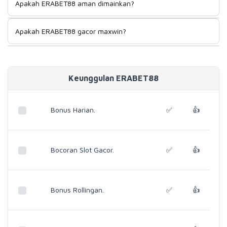
Apakah ERABET88 aman dimainkan?
yang tak bisa di kendalikan oleh siapapun dan bonus
melimpah setiap hari.
Ya, ERABET88 sangat aman untuk di mainkan karena semua
Apakah ERABET88 gacor maxwin?
sistem keamanan nya sudah berlapis dan terkini serta di
jaga 24 jam nonstop oleh tim yang handal.
Tentu saja, ERABET88 sangat gacor maxwin dan sudah
terbukti oleh semua member setia, jadi tunggu apalagi
segera daftarkan dirimu dan raih kemenangan besar dengan
Keunggulan ERABET88
modal yang sedikit.
Bonus Harian.
✅
👍
Bocoran Slot Gacor.
✅
👍
Bonus Rollingan.
✅
👍