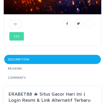
233
DESCRIPTION
REVIEWS
COMMENTS
ERABET88 🔥 Situs Gacor Hari Ini |
Login Resmi & Link Alternatif Terbaru