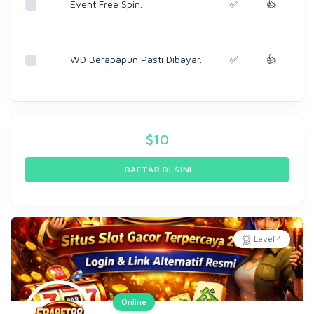
Event Free Spin.
✅
👍
WD Berapapun Pasti Dibayar.
✅
👍
$
10
DAFTAR DI SINI
Level 4
Online