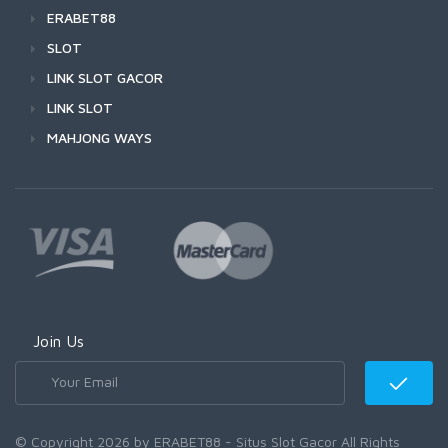
ERABET88
SLOT
LINK SLOT GACOR
LINK SLOT
MAHJONG WAYS
Join Us
© Copyright 2026 by ERABET88 - Situs Slot Gacor All Rights