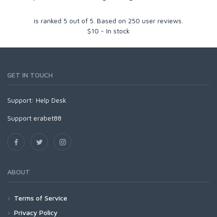
is ranked
5
out of
5
. Based on
250
user reviews.
$
10
-
In stock
GET IN TOUCH
Support:
Help Desk
Support erabet88
ABOUT
Terms of Service
Privacy Policy