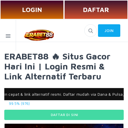
LOGIN
DAFTAR
JOIN
ERABET88 🔥 Situs Gacor
Hari Ini | Login Resmi &
Link Alternatif Terbaru
n cepat & link alternatif resmi. Daftar mudah via Dana & Pulsa, n
99.5% (976)
DAFTAR DI SINI